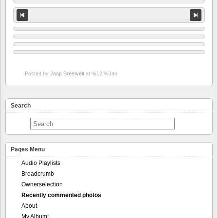
Posted by
Jaap Breetvelt
at %12:%Jan
Search
Pages Menu
Audio Playlists
Breadcrumb
Ownerselection
Recently commented photos
About
My Album!