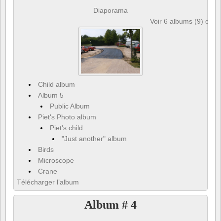
Diaporama
Voir 6 albums (9) et 6
Child album
Album 5
Public Album
Piet's Photo album
Piet's child
"Just another" album
Birds
Microscope
Crane
Télécharger l’album
Album # 4